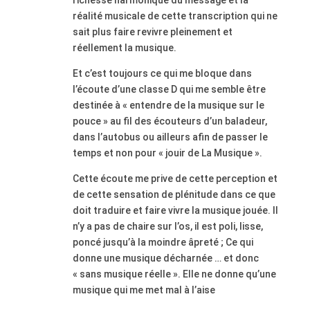
richesse
harmonique
du message
et
la
réalité musicale de cette transcription qui ne
sait plus faire revivre pleinement et
réellement la musique.
Et c’est toujours ce qui me bloque dans
l’écoute d’une classe D qui me semble être
destinée
à «
entendre de la musique sur le
pouce » au fil des écouteurs d’un baladeur,
dans l’autobus ou ailleurs afin de passer le
temps
et non pour « jouir de La Musique ».
Cette écoute me prive de cette perception et
de cette sensation de plénitude dans ce que
doit traduire et faire vivre la musique jouée. Il
n’y a pas de chaire sur l’os, il est poli, lisse,
poncé jusqu’à la moindre âpreté ; Ce qui
donne une musique décharnée … et donc
« sans musique réelle ».
Elle ne donne qu’une
musique qui me met mal à l’aise