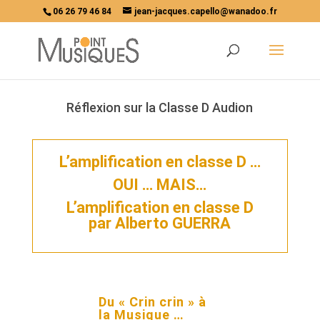
06 26 79 46 84
jean-jacques.capello@wanadoo.fr
Réflexion sur la Classe D Audion
L’amplification en classe D …
OUI … MAIS…
L’amplification en classe D
par
Alberto GUERRA
Du « Crin crin » à
la Musique …