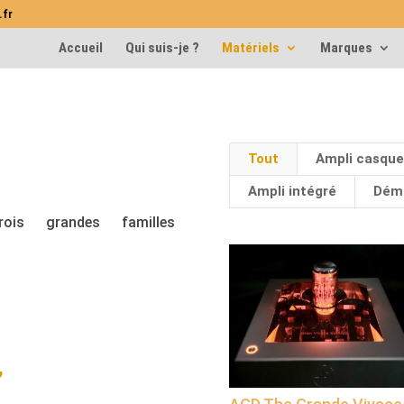
.fr
Accueil
Qui suis-je ?
Matériels
Marques
Tout
Ampli casque
Ampli intégré
Déma
ois grandes familles
,