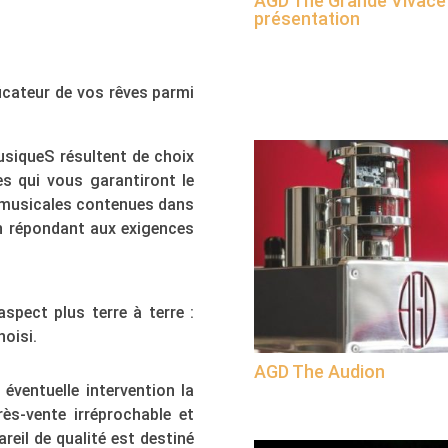
AGD The Grande Vivace
présentation
icateur de vos rêves parmi
siqueS résultent de choix
s qui vous garantiront le
s musicales contenues dans
 en répondant aux exigences
spect plus terre à terre :
hoisi.
AGD The Audion
éventuelle intervention la
rès-vente irréprochable et
areil de qualité est destiné