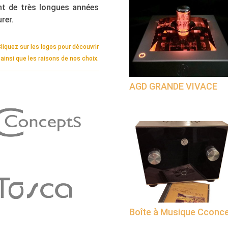
t de très longues années
rer.
liquez sur les logos pour découvrir
insi que les raisons de nos choix.
AGD GRANDE VIVACE
Boîte à Musique Cconc