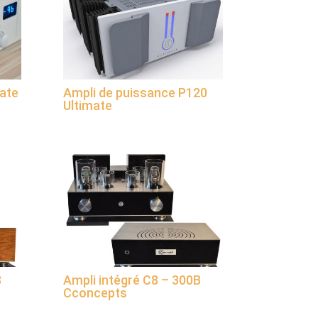
mate
Ampli de puissance P120
Ultimate
8
Ampli intégré C8 – 300B
Cconcepts