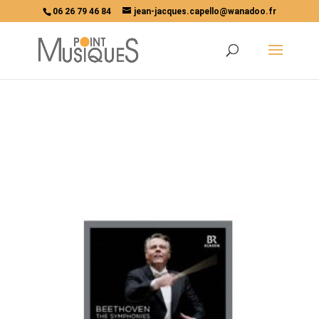
06 26 79 46 84
jean-jacques.capello@wanadoo.fr