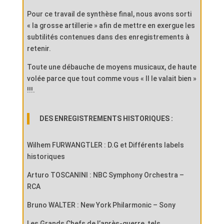
Pour ce travail de synthèse final, nous avons sorti
« la grosse artillerie » afin de mettre en exergue les
subtilités contenues dans des enregistrements à
retenir.
Toute une débauche de moyens musicaux, de haute
volée parce que tout comme vous « Il le valait bien »
!!!
.
DES ENREGISTREMENTS HISTORIQUES :
Wilhem FURWANGTLER : D.G et Différents labels
historiques
Arturo TOSCANINI : NBC Symphony Orchestra –
RCA
Bruno WALTER : New York Philarmonic – Sony
Les Grands Chefs de l’après-guerre, tels