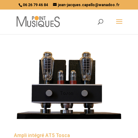
06 26 79 46 84
jean-jacques.capello@wanadoo.fr
Ampli intégré AT5 Tosca