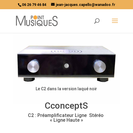
06 26 79 46 84
jean-jacques.capello@wanadoo.fr
Le C2 dans la version laqué noir
CconceptS
C2 : Préamplificateur Ligne Stéréo
« Ligne Haute »