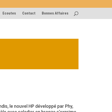
Ecoutes
Contact
Bonnes Affaires
ndis, le nouvel HP développé par Phy,
le avec saladier en bronze s’exprime