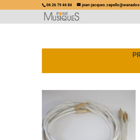
06 26 79 46 84
jean-jacques.capello@wanadoo
P