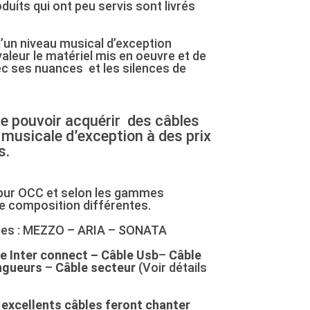
its qui ont peu servis sont livrés
un niveau musical d’exception
leur le matériel mis en oeuvre et de
ec ses nuances et les silences de
de pouvoir acquérir
des câbles
 musicale d’exception
à des prix
s.
pur OCC et selon les gammes
e composition différentes.
ées : MEZZO – ARIA – SONATA
e Inter connect – Câble Usb
–
Câble
ongueurs
–
Câble secteur
(Voir détails
 excellents câbles feront chanter