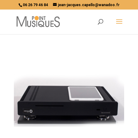
06 26 79 46 84
jean-jacques.capello@wanadoo.fr