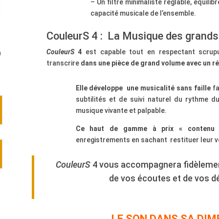
– Un filtre minimaliste réglable, équili
capacité musicale de l’ensemble.
CouleurS 4 :
La Musique des grands
r
CouleurS
4
est capable tout en respectant scrupu
n
transcrire
dans une pièce de grand volume avec un ré
Elle développe
une musicalité sans faille
fa
subtilités et de suivi naturel du rythme d
musique vivante et palpable.
Ce haut de gamme à prix « contenu
enregistrements en sachant restituer leur v
CouleurS
4 vous accompagnera fidèlement
de vos écoutes et de vos d
LE SON DANS SA DIM