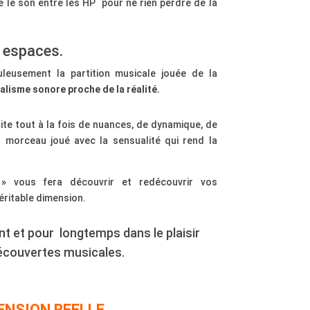
bre le son entre les HP pour ne rien perdre de la
 espaces.
leusement la partition musicale jouée de la
alisme sonore proche de la réalité.
ite tout à la fois de nuances, de dynamique, de
u morceau joué avec la sensualité qui rend la
 »
vous fera découvrir et redécouvrir vos
éritable dimension.
 et pour longtemps dans le plaisir
écouvertes musicales.
ENSION REELLE