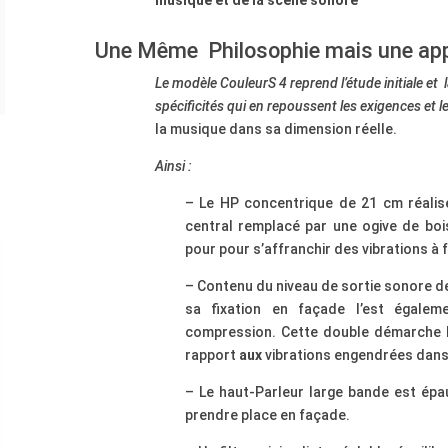
musique et de la scène sonore
Une Même Philosophie mais une app
Le modèle CouleurS 4 reprend l’étude initiale et
spécificités qui en repoussent les exigences et 
la musique dans sa dimension réelle.
Ainsi :
– Le HP concentrique de 21 cm réalis
central remplacé par une ogive de bo
pour pour s’affranchir des vibrations à 
– Contenu du niveau de sortie sonore d
sa fixation en façade l’est égalem
compression. Cette double démarche lu
rapport
aux
vibrations engendrées dans 
– Le haut-Parleur large bande est épau
prendre place en façade.