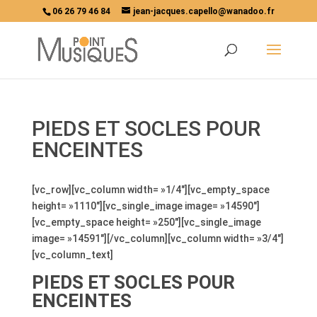
06 26 79 46 84
jean-jacques.capello@wanadoo.fr
PIEDS ET SOCLES POUR
ENCEINTES
[vc_row][vc_column width= »1/4″][vc_empty_space
height= »1110″][vc_single_image image= »14590″]
[vc_empty_space height= »250″][vc_single_image
image= »14591″][/vc_column][vc_column width= »3/4″]
[vc_column_text]
PIEDS ET SOCLES POUR
ENCEINTES