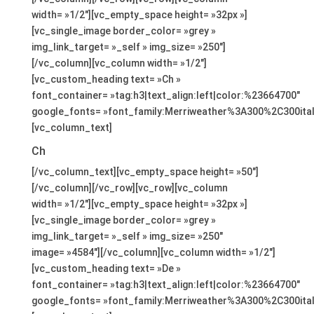
width= »1/2″][vc_empty_space height= »32px »]
[vc_single_image border_color= »grey »
img_link_target= »_self » img_size= »250″]
[/vc_column][vc_column width= »1/2″]
[vc_custom_heading text= »Ch »
font_container= »tag:h3|text_align:left|color:%23664700″
google_fonts= »font_family:Merriweather%3A300%2C300ita
[vc_column_text]
Ch
[/vc_column_text][vc_empty_space height= »50″]
[/vc_column][/vc_row][vc_row][vc_column
width= »1/2″][vc_empty_space height= »32px »]
[vc_single_image border_color= »grey »
img_link_target= »_self » img_size= »250″
image= »4584″][/vc_column][vc_column width= »1/2″]
[vc_custom_heading text= »De »
font_container= »tag:h3|text_align:left|color:%23664700″
google_fonts= »font_family:Merriweather%3A300%2C300ita