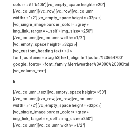
color= »#ffb405″][vc_empty_space height= »20″]
[/vc_column][/vc_row][vc_row][vc_column
width= »1/2″][vc_empty_space height= »32px »]
[vc_single_image border_color= »grey »
img_link_target= »_self » img_size= »250″]
[/vc_column][vc_column width= »1/2″]
[vc_empty_space height= »32px »]
[vc_custom_heading text= »U »
font_container= »tag:h3|text_align:left|color:%23664700″
google_fonts= »font_family:Merriweather%3A300%2C300ita
[vc_column_text]
B
[/vc_column_text][vc_empty_space height= »50″]
[/vc_column][/vc_row][vc_row][vc_column
width= »1/2″][vc_empty_space height= »32px »]
[vc_single_image border_color= »grey »
img_link_target= »_self » img_size= »250″]
[/vc_column][vc_column width= »1/2″]