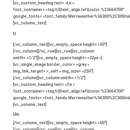
[vc_custom_heading text= »Le »
font_container= »tag:h3|text_align:left|color:%23664700″
google_fonts= »font_family:Merriweather%3A300%2C300ita
[vc_column_text]
U
[/vc_column_text][vc_empty_space height= »50″]
[/vc_column][/vc_row][vc_row][vc_column
width= »1/2″][vc_empty_space height= »32px »]
[vc_single_image border_color= »grey »
img_link_target= »_self » img_size= »250″]
[/vc_column][vc_column width= »1/2″]
[vc_custom_heading text= »Ce »
font_container= »tag:h3|text_align:left|color:%23664700″
google_fonts= »font_family:Merriweather%3A300%2C300ita
[vc_column_text]
Un
[/vc_column_text][vc_empty_space height= »50″]
[/vc_column][/vc_row][vc_row][vc_column