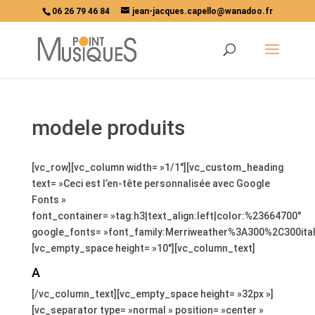
06 26 79 46 84
jean-jacques.capello@wanadoo.fr
modele produits
[vc_row][vc_column width= »1/1″][vc_custom_heading
text= »Ceci est l’en-tête personnalisée avec Google
Fonts »
font_container= »tag:h3|text_align:left|color:%23664700″
google_fonts= »font_family:Merriweather%3A300%2C300ita
[vc_empty_space height= »10″][vc_column_text]
A
[/vc_column_text][vc_empty_space height= »32px »]
[vc_separator type= »normal » position= »center »