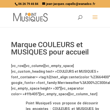
06 26 79 46 84
jean-jacques.capello@wanadoo.fr
Marque COULEURS et
MUSIQUES pour accueil
[vc_row][vc_column][vc_empty_space]
[vc_custom_heading text= »COULEURS et MUSIQUES »
font_container= »tag:h2|text_align:center|color:%23664400″
google_fonts= »font_family:Merriweather%3A300%2C300ita
[vc_empty_space height= »30″][vc_separator
color= »#ffb405″][vc_empty_space][vc_column_text]
Point MusiqueS vous propose de découvrir
les enceintes : COULEURS et MUSIQUES by