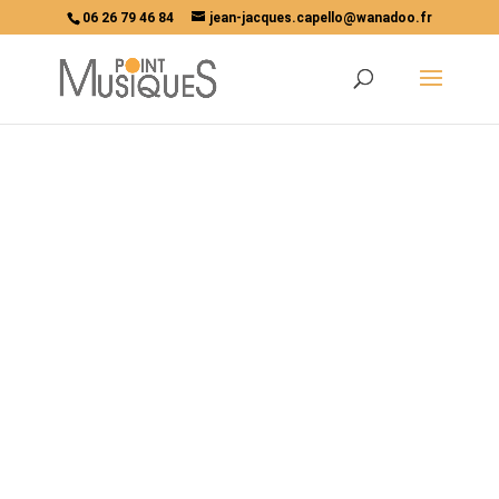
06 26 79 46 84
jean-jacques.capello@wanadoo.fr