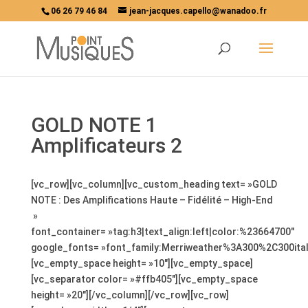
06 26 79 46 84
jean-jacques.capello@wanadoo.fr
GOLD NOTE 1
Amplificateurs 2
[vc_row][vc_column][vc_custom_heading text= »GOLD
NOTE : Des Amplifications Haute – Fidélité – High-End
»
font_container= »tag:h3|text_align:left|color:%23664700″
google_fonts= »font_family:Merriweather%3A300%2C300ita
[vc_empty_space height= »10″][vc_empty_space]
[vc_separator color= »#ffb405″][vc_empty_space
height= »20″][/vc_column][/vc_row][vc_row]