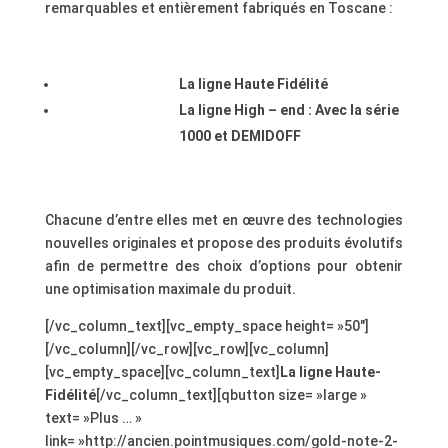
remarquables et entièrement fabriqués en Toscane :
.
La ligne Haute Fidélité
La ligne High – end : Avec la série
1000 et DEMIDOFF
.
Chacune d’entre elles met en œuvre des technologies
nouvelles originales et propose des produits évolutifs
afin de permettre des choix d’options pour obtenir
une optimisation maximale du produit.
[/vc_column_text][vc_empty_space height= »50″]
[/vc_column][/vc_row][vc_row][vc_column]
[vc_empty_space][vc_column_text]
La ligne Haute-
Fidélité
[/vc_column_text][qbutton size= »large »
text= »Plus … »
link= »http://ancien.pointmusiques.com/gold-note-2-