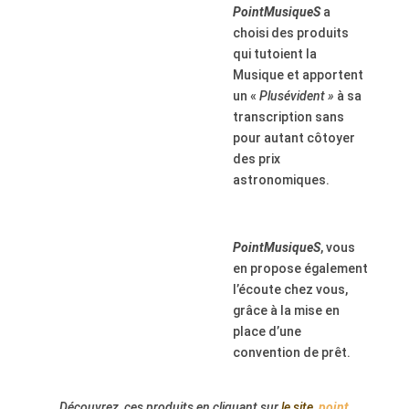
PointMusiqueS
a
choisi des produits
qui tutoient la
Musique et apportent
un
«
Plus
évident »
à sa
transcription sans
pour autant côtoyer
des prix
astronomiques.
PointMusiqueS
, vous
en propose également
l’écoute chez vous,
grâce à la mise en
place d’une
convention de prêt.
Découvrez ces produits
en cliquant sur
le site
point