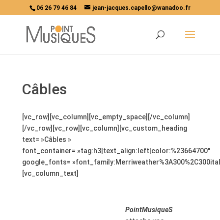
06 26 79 46 84
jean-jacques.capello@wanadoo.fr
Câbles
[vc_row][vc_column][vc_empty_space][/vc_column]
[/vc_row][vc_row][vc_column][vc_custom_heading
text= »Câbles »
font_container= »tag:h3|text_align:left|color:%23664700″
google_fonts= »font_family:Merriweather%3A300%2C300ita
[vc_column_text]
.
PointMusiqueS