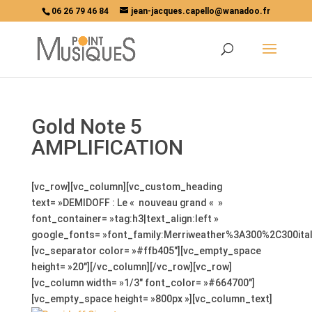
06 26 79 46 84
jean-jacques.capello@wanadoo.fr
Gold Note 5
AMPLIFICATION
[vc_row][vc_column][vc_custom_heading
text= »DEMIDOFF : Le « nouveau grand « »
font_container= »tag:h3|text_align:left »
google_fonts= »font_family:Merriweather%3A300%2C300ita
[vc_separator color= »#ffb405″][vc_empty_space
height= »20″][/vc_column][/vc_row][vc_row]
[vc_column width= »1/3″ font_color= »#664700″]
[vc_empty_space height= »800px »][vc_column_text]