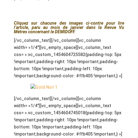
.
.
Cliquez sur chacune des images ci-contre pour lire
l’article, paru au mois de janvier dans la Revue Vu
Mètres
concernant le DEMIDOFF.
[/vc_column_text][/vc_column][vc_column
width= »1/4″][vc_empty_space][vc_column_text
css= ».vc_custom_1454604725582{padding-top: 5px
!important;padding-right: 10px !important;padding-
bottom: 10px !important;padding-left: 10px
!important;background-color: #ffb405 !important;} »]
[/vc_column_text][/vc_column][vc_column
width= »1/4″][vc_empty_space][vc_column_text
css= ».vc_custom_1454604745018{padding-top: 5px
!important;padding-right: 10px !important;padding-
bottom: 10px !important;padding-left: 10px
!important;background-color: #ffb405 !important;} »]