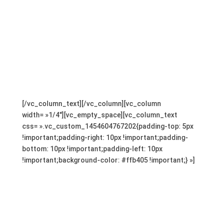
[/vc_column_text][/vc_column][vc_column
width= »1/4″][vc_empty_space][vc_column_text
css= ».vc_custom_1454604767202{padding-top: 5px
!important;padding-right: 10px !important;padding-
bottom: 10px !important;padding-left: 10px
!important;background-color: #ffb405 !important;} »]