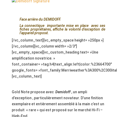
.
Face arrière du DEMIDOFF.
La connectique importante mise en place avec ses
fiches propriétaires, affiche la volonté d’exception de
l’appareil proposé.
[/vc_column_text][vc_empty_space height= »250px »]
[/vc_column][vc_column width= »2/3″]
[vc_empty_space][vc_custom_heading text= »Une
amplification novatrice. »
font_container= »tag:h4|text_align:left|color:%23664700″
google_fonts= »font_family:Merriweather%3A300%2C300ita
[vc_column_text]
.
Gold Note propose avec
Demidoff
, un ampli
d’exception , particulièrement novateur. D’une finition
exemplaire et entièrement assemblé à la main c’est un
produit « rare » qui est proposé sur le marché Hi-Fi –
High-End.