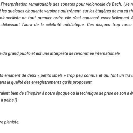
’interprétation remarquable des sonates pour violoncelle de Bach. (Je 
é les quelques cinquante versions qui trônent sur les étagères de ma cd t
ioloncelliste de tout premier ordre elle s’est consacré essentiellement 
 délaissant l’aura de la célébrité médiatique. Ces disques trop rares
u grand public et est une interprète de renommée internationale.
s émanent de deux « petits labels » trop peu connus et qui font un trava
ans la qualité des enregistrements qu’ils proposent.
aient bien de s’inspirer à notre époque ou la technique de prise de son a 
à peine !)
re pianiste.