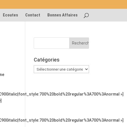
Ecoutes
Contact
Bonnes Affaires
Catégories
Catégories
nne
C900italic|font_style:700%20bold%20regular%3A700%3Anormal »]
]
C900italic|font_style:700%20bold%20regular%3A700%3Anormal »]