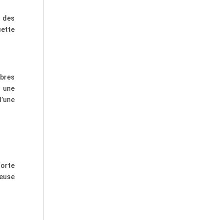
e des
cette
bres
u une
d’une
forte
reuse