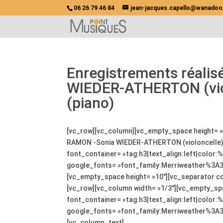
06 26 79 46 84
jean-jacques.capello@wanadoo
Enregistrements réali
WIEDER-ATHERTON (vio
(piano)
[vc_row][vc_column][vc_empty_space height= »
RAMON -Sonia WIEDER-ATHERTON (violoncelle) 
font_container= »tag:h3|text_align:left|color
google_fonts= »font_family:Merriweather%3A
[vc_empty_space height= »10″][vc_separator c
[vc_row][vc_column width= »1/3″][vc_empty_sp
font_container= »tag:h3|text_align:left|color
google_fonts= »font_family:Merriweather%3A
[vc_column_text]