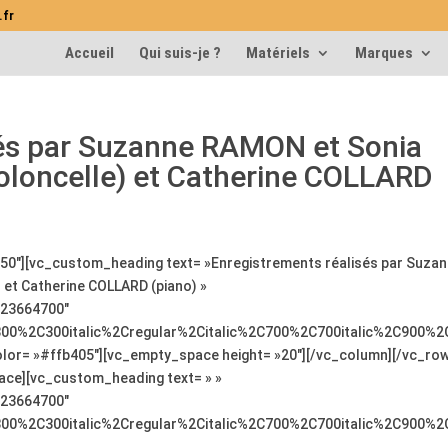
.fr
Accueil
Qui suis-je ?
Matériels
Marques
sés par Suzanne RAMON et Sonia
loncelle) et Catherine COLLARD
50″][vc_custom_heading text= »Enregistrements réalisés par Suza
et Catherine COLLARD (piano) »
:%23664700″
300%2C300italic%2Cregular%2Citalic%2C700%2C700italic%2C900%2
olor= »#ffb405″][vc_empty_space height= »20″][/vc_column][/vc_row
ace][vc_custom_heading text= » »
:%23664700″
300%2C300italic%2Cregular%2Citalic%2C700%2C700italic%2C900%2