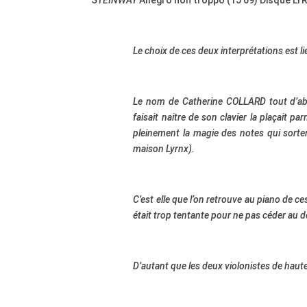
STEINWAY
Allegro non troppo (15’09) Disque LYR
Le choix de ces deux interprétations est li
Le nom de Catherine COLLARD tout d’abord
faisait naitre de son clavier la plaçait p
pleinement la magie des notes qui sorten
maison Lyrnx).
C’est elle que l’on retrouve au piano de 
était trop tentante pour ne pas céder au 
D’autant que les deux violonistes de haute