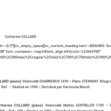
Catherine COLLARD
th= »2/3″][vc_empty_space][vc_custom_heading text= »BRAHMS: So
 38″ font_container= »tag:h4|text_align:left|color:%23664700″
300%2C300italic%2Cregular%2Citalic%2C700%2C700italic%2C900%2
LLARD (piano)
Violoncelle GUARNERIUS 1690 – Piano STEINWAY
Allegr
Ref : – Réalisé en 1990 – Distribué par Harmonia Mundi.
therine COLLARD (piano)
Violoncelle Matteo GOFFRILLER 1700 – 