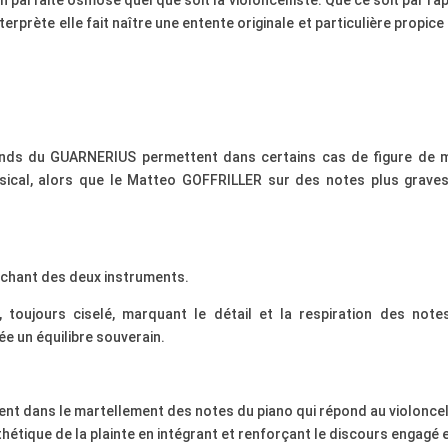
 parfaite osmose quel que soit la violoncelliste. Que ce soit par ra
nterprète elle fait naître une entente originale et particulière propice
nds du GUARNERIUS permettent dans certains cas de figure de 
sical, alors que le Matteo GOFFRILLER sur des notes plus graves
le chant des deux instruments.
 toujours ciselé, marquant le détail et la respiration des note
rée un équilibre souverain.
t dans le martellement des notes du piano qui répond au violoncel
athétique de la plainte en intégrant et renforçant le discours engagé 