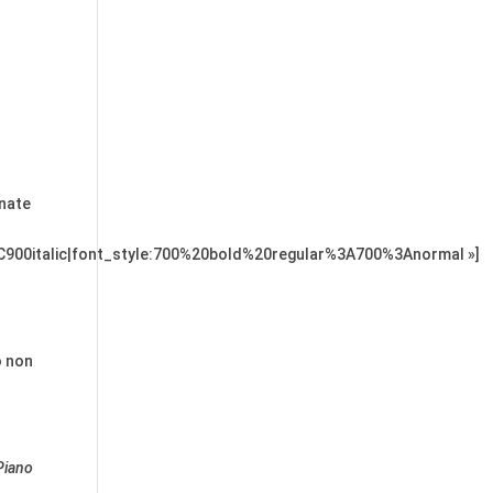
nate
C900italic|font_style:700%20bold%20regular%3A700%3Anormal »]
o non
Piano