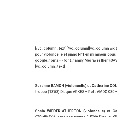
[/vc_column_text][/vc_column][vc_column wid
pour violoncelle et piano N°1 en mi mineur opus
google_fonts= »font_family:Merriweather%3A
[vc_column_text]
Suzanne RAMON (violoncelle) et Catherine CO
troppo (13’58) Disque ARKES – Ref : AMDG 030 – 
Sonia WIEDER-ATHERTON (violoncelle) et Ca