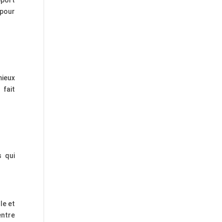
pport
 pour
mieux
 fait
s qui
le et
entre