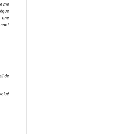
ne me
hèque
à une
 sont
il de
évolué