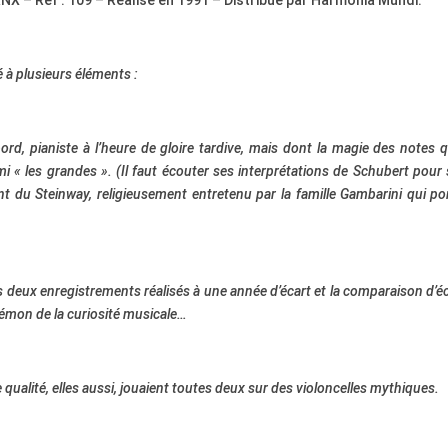
NX – Ref : 109 – Réalisé en 1991 – Distribué par Harmonia Mundi.
é à plusieurs éléments :
, pianiste à l’heure de gloire tardive, mais dont la magie des notes qu
armi « les grandes ». (Il faut écouter ses interprétations de Schubert pour 
t du Steinway, religieusement entretenu par la famille Gambarini qui por
ces deux enregistrements réalisés à une année d’écart et la comparaison d’é
démon de la curiosité musicale…
 qualité, elles aussi, jouaient toutes deux sur des violoncelles mythiques.