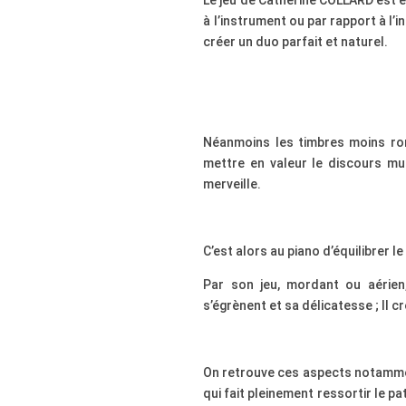
Le jeu de Catherine COLLARD est en
à l’instrument ou par rapport à l’i
créer un duo parfait et naturel.
Néanmoins les timbres moins ro
mettre en valeur le discours mu
merveille.
C’est alors au piano d’équilibrer 
Par son jeu, mordant ou aérien,
s’égrènent et sa délicatesse ; Il c
On retrouve ces aspects notammen
qui fait pleinement ressortir le p