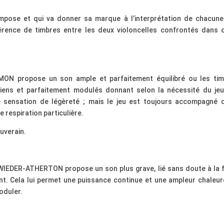
impose et qui va donner sa marque à l’interprétation de chacun
fférence de timbres entre les deux violoncelles confrontés dans 
N propose un son ample et parfaitement équilibré ou les tim
riens et parfaitement modulés donnant selon la nécessité du je
 sensation de légèreté ; mais le jeu est toujours accompagné 
 respiration particulière.
ouverain.
IEDER-ATHERTON propose un son plus grave, lié sans doute à la 
nt. Cela lui permet une puissance continue et une ampleur chaleu
oduler.