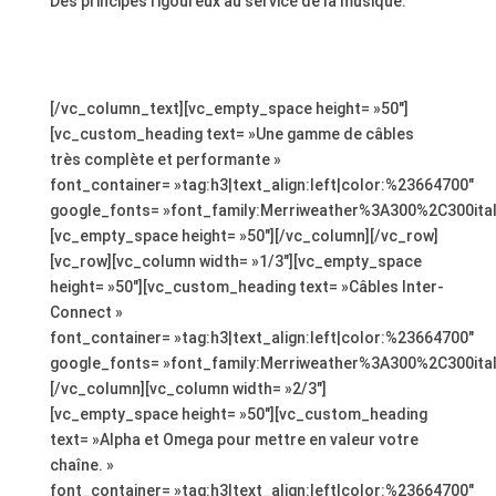
Des principes rigoureux au service de la musique.
Des principes rigoureux au service de la
musique.
[/vc_column_text][vc_empty_space height= »50″]
[vc_custom_heading text= »Une gamme de câbles
très complète et performante »
font_container= »tag:h3|text_align:left|color:%23664700″
google_fonts= »font_family:Merriweather%3A300%2C300ita
[vc_empty_space height= »50″][/vc_column][/vc_row]
[vc_row][vc_column width= »1/3″][vc_empty_space
height= »50″][vc_custom_heading text= »Câbles Inter-
Connect »
font_container= »tag:h3|text_align:left|color:%23664700″
google_fonts= »font_family:Merriweather%3A300%2C300ita
[/vc_column][vc_column width= »2/3″]
[vc_empty_space height= »50″][vc_custom_heading
text= »Alpha et Omega pour mettre en valeur votre
chaîne. »
font_container= »tag:h3|text_align:left|color:%23664700″