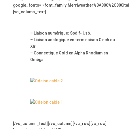
google_fonts= »font_family:Merriweather%3A300%2C300ita
[vc_column_text]
;
– Liaison numérique: Spdif- Usb.
– Liaison analogique en terminaison Cinch ou
Xlr.
– Connectique Gold en Alpha Rhodium en
Oméga.
;
;
;
[/vc_column_text][/vc_column][/vc_row][vc_row]