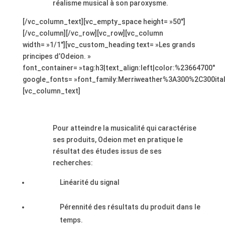
réalisme musical à son paroxysme.
[/vc_column_text][vc_empty_space height= »50″]
[/vc_column][/vc_row][vc_row][vc_column
width= »1/1″][vc_custom_heading text= »Les grands
principes d’Odeion. »
font_container= »tag:h3|text_align:left|color:%23664700″
google_fonts= »font_family:Merriweather%3A300%2C300ita
[vc_column_text]
,
Pour atteindre la musicalité qui caractérise
ses produits, Odeion met en pratique le
résultat des études issus de ses
recherches:
Linéarité du signal
Pérennité des résultats du produit dans le
temps.