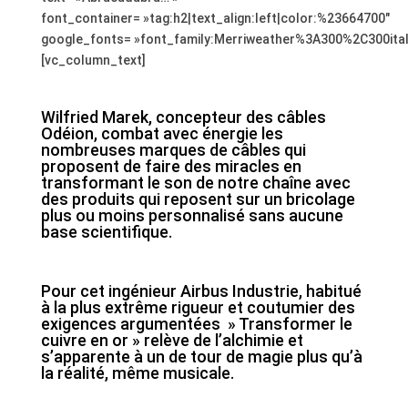
font_container= »tag:h2|text_align:left|color:%23664700″
google_fonts= »font_family:Merriweather%3A300%2C300ita
[vc_column_text]
;
Wilfried Marek, concepteur des câbles
Odéion, combat avec énergie les
nombreuses marques de câbles qui
proposent de faire des miracles en
transformant le son de notre chaîne avec
des produits qui reposent sur un bricolage
plus ou moins personnalisé sans aucune
base scientifique.
;
Pour cet ingénieur Airbus Industrie, habitué
à la plus extrême rigueur et coutumier des
exigences argumentées » Transformer le
cuivre en or » relève de l’alchimie et
s’apparente à un de tour de magie plus qu’à
la réalité, même musicale.
,