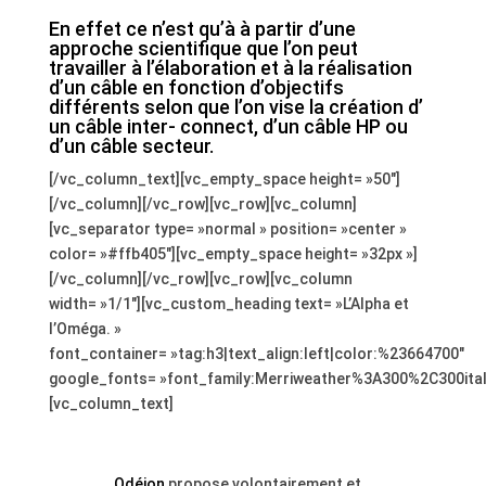
En effet ce n’est qu’à à partir d’une
approche scientifique que l’on peut
travailler à l’élaboration et à la réalisation
d’un câble en fonction d’objectifs
différents selon que l’on vise la création d’
un câble inter- connect, d’un câble HP ou
d’un câble secteur.
[/vc_column_text][vc_empty_space height= »50″]
[/vc_column][/vc_row][vc_row][vc_column]
[vc_separator type= »normal » position= »center »
color= »#ffb405″][vc_empty_space height= »32px »]
[/vc_column][/vc_row][vc_row][vc_column
width= »1/1″][vc_custom_heading text= »L’Alpha et
l’Oméga. »
font_container= »tag:h3|text_align:left|color:%23664700″
google_fonts= »font_family:Merriweather%3A300%2C300ita
[vc_column_text]
,
Odéion
propose volontairement et