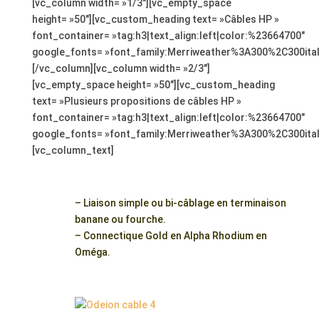
[vc_column width= »1/3″][vc_empty_space
height= »50″][vc_custom_heading text= »Câbles HP »
font_container= »tag:h3|text_align:left|color:%23664700″
google_fonts= »font_family:Merriweather%3A300%2C300ita
[/vc_column][vc_column width= »2/3″]
[vc_empty_space height= »50″][vc_custom_heading
text= »Plusieurs propositions de câbles HP »
font_container= »tag:h3|text_align:left|color:%23664700″
google_fonts= »font_family:Merriweather%3A300%2C300ita
[vc_column_text]
;
– Liaison simple ou bi-câblage en terminaison
banane ou fourche.
– Connectique Gold en Alpha Rhodium en
Oméga.
;