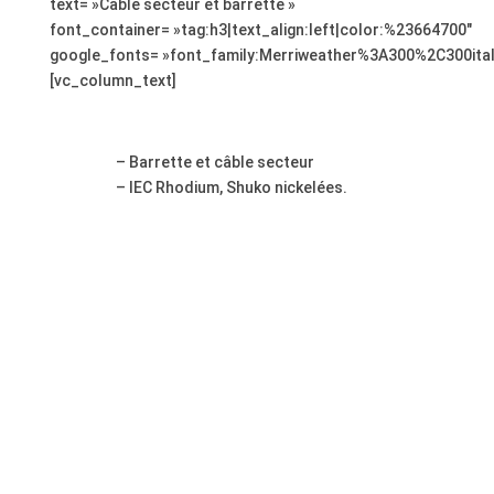
text= »Câble secteur et barrette »
font_container= »tag:h3|text_align:left|color:%23664700″
google_fonts= »font_family:Merriweather%3A300%2C300ita
[vc_column_text]
;
– Barrette et câble secteur
– IEC Rhodium, Shuko nickelées.
;