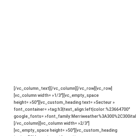
,
[/vc_column_text][/vc_column][/vc_row][vc_row]
[vc_column width= »1/3″][vc_empty_space
height= »50″][vc_custom_heading text= »Secteur »
font_container= »tag:h3|text_align:left|color:%23664700″
google_fonts= »font_family:Merriweather%3A300%2C300ita
[/vc_column][vc_column width= »2/3″]
[vc_empty_space height= »50″][vc_custom_heading