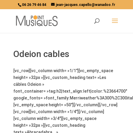
06 26 79 46 84
jean-jacques.capello@wanadoo.fr
Odeion cables
[vc_row][vc_column width= »1/1″][vc_empty_space
height= »32px »][vc_custom_heading text= »Les
câbles Odeion »
font_container= »tag:h2|text_align:left|color:%23664700″
google_fonts= »font_family:Merriweather%3A300%2C300ita
[vc_empty_space height= »50″][/vc_column][/vc_row]
[vc_row][vc_column width= »1/4″][/vc_column]
[vc_column width= »3/4″][vc_empty_space
height= »32px »][vc_custom_heading
text= »Abracadabra… »