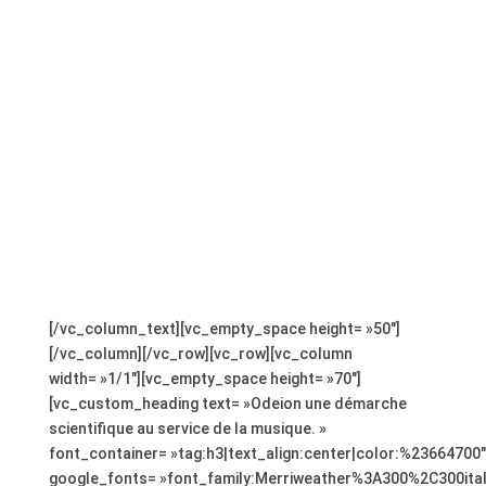
;
[/vc_column_text][vc_empty_space height= »50″]
[/vc_column][/vc_row][vc_row][vc_column
width= »1/1″][vc_empty_space height= »70″]
[vc_custom_heading text= »Odeion une démarche
scientifique au service de la musique. »
font_container= »tag:h3|text_align:center|color:%23664700″
google_fonts= »font_family:Merriweather%3A300%2C300ita