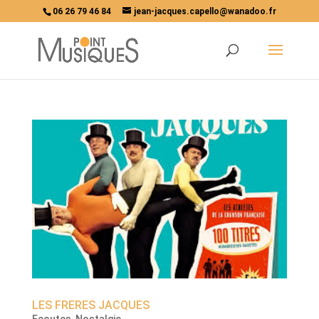
06 26 79 46 84
jean-jacques.capello@wanadoo.fr
LES FRERES JACQUES